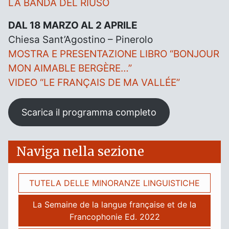
LA BANDA DEL RIUSO
DAL 18 MARZO AL 2 APRILE
Chiesa Sant’Agostino – Pinerolo
MOSTRA E PRESENTAZIONE LIBRO “BONJOUR
MON AIMABLE BERGÈRE…”
VIDEO “LE FRANÇAIS DE MA VALLÉE”
Scarica il programma completo
Naviga nella sezione
TUTELA DELLE MINORANZE LINGUISTICHE
La Semaine de la langue française et de la
Francophonie Ed. 2022